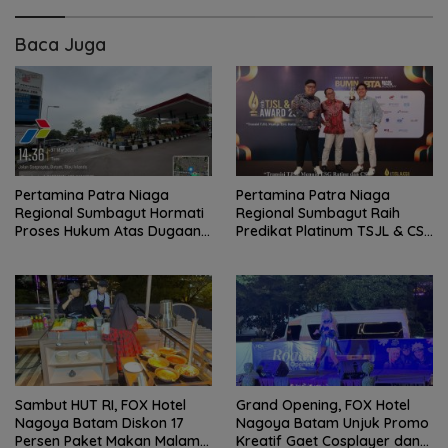
Baca Juga
Pertamina Patra Niaga
Pertamina Patra Niaga
Regional Sumbagut Hormati
Regional Sumbagut Raih
Proses Hukum Atas Dugaan
Predikat Platinum TSJL & CSR
Pelanggaran Penyaluran
Award 2026, Bukti Nyata
BBM di Batam
Komitmen Keberlanjutan
Sambut HUT RI, FOX Hotel
Grand Opening, FOX Hotel
Nagoya Batam Diskon 17
Nagoya Batam Unjuk Promo
Persen Paket Makan Malam
Kreatif Gaet Cosplayer dan