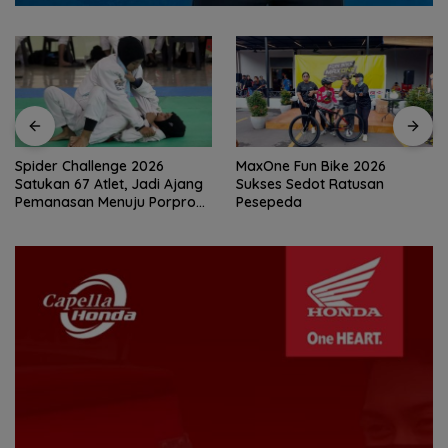
MaxOne Fun Bike 2026
Jadikan Batam Destinasi
Sukses Sedot Ratusan
Sport Tourism, Wali Kota
Pesepeda
Amsakar Achmad Siap
Wadahi Kejuaraan Dunia
Lainnya