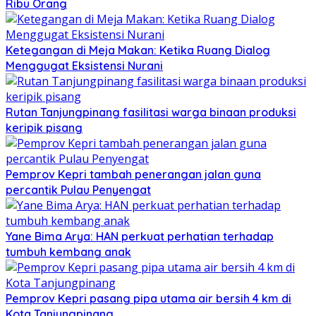
Ribu Orang
Ketegangan di Meja Makan: Ketika Ruang Dialog
Menggugat Eksistensi Nurani
Rutan Tanjungpinang fasilitasi warga binaan produksi
keripik pisang
Pemprov Kepri tambah penerangan jalan guna
percantik Pulau Penyengat
Yane Bima Arya: HAN perkuat perhatian terhadap
tumbuh kembang anak
Pemprov Kepri pasang pipa utama air bersih 4 km di
Kota Tanjungpinang