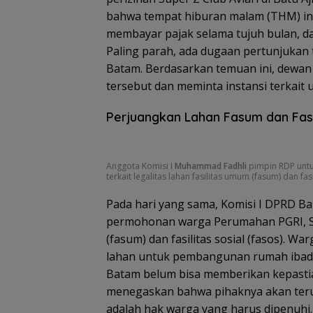
bahwa tempat hiburan malam (THM) ini 
membayar pajak selama tujuh bulan, dan
Paling parah, ada dugaan pertunjukan
Batam. Berdasarkan temuan ini, dew
tersebut dan meminta instansi terkait
Pemprov Kepri 
Gelar Peringata
Anak Nasional 
Perjuangkan Lahan Fasum dan Fa
Juli 2026, Dihadi
Ananda dan SE
KMP
Anggota Komisi I
Muhammad Fadhli
pimpin RDP untu
terkait legalitas lahan fasilitas umum (fasum) dan fasi
Pada hari yang sama, Komisi I DPRD B
permohonan warga Perumahan PGRI, Sung
(fasum) dan fasilitas sosial (fasos). W
lahan untuk pembangunan rumah ibada
Batam belum bisa memberikan kepastia
menegaskan bahwa pihaknya akan teru
adalah hak warga yang harus dipenuhi.