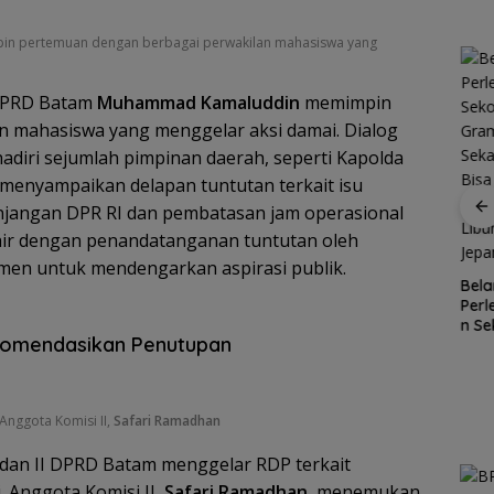
n pertemuan dengan berbagai perwakilan mahasiswa yang
 DPRD Batam
Muhammad Kamaluddin
memimpin
 mahasiswa yang menggelar aksi damai. Dialog
hadiri sejumlah pimpinan daerah, seperti Kapolda
 menyampaikan delapan tuntutan terkait isu
tunjangan DPR RI dan pembatasan jam operasional
R
gan
Patroli
hir dengan penandatanganan tuntutan oleh
nek 68
dialogis
men untuk mendengarkan aspirasi publik.
ilang
Polres Lingga
Kawasan
Bela
ga
perkuat
Konservasi
Per
Cuaca
kemitraan
Lingga
n Se
Ekstrem
dengan
ekomendasikan Penutupan
Disiapkan,
Gra
Lingga
masyarakat
Lindungi Laut
Seka
Mengancam,
dan Jaga
Bis
Polisi
Ekonomi
Mobi
Ingatkan
 Anggota Komisi II,
Safari Ramadhan
Masyarakat
Libu
Nelayan
Pesisir
Jep
Utamakan
 dan II DPRD Batam menggelar RDP terkait
Keselamatan
Saat Melaut
i. Anggota Komisi II,
Safari Ramadhan,
menemukan