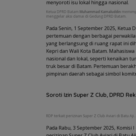
Ketua DPRD Batam
Muhammad Kamaluddin
memimpi
menggelar aksi damai di Gedung DPRD Batam.
Pada Senin, 1 September 2025, Ketua
pertemuan dengan berbagai perwakilan
yang berlangsung di ruang rapat ini di
Kepri dan Wali Kota Batam. Mahasiswa
nasional dan lokal, seperti kenaikan 
Tim SA
gabun
Tim SAR
truk besar di Batam. Pertemuan berak
cari ne
temukan
pimpinan daerah sebagai simbol komit
tahun h
nenek hilang
Belanja
di Ling
di hutan
Perlengkapa
Kepri
Lingga dalam
n Sekolah di
kondisi
Soroti Izin Super Z Club, DPRD R
Gramedia
selamat
Sekarang!
Bisa Menang
Mobil dan
RDP terkait perizinan Super Z Club Aviari di Batu Aji.
Liburan ke
Jepang
Pada Rabu, 3 September 2025, Komisi I
perizinan Super Z Club Aviari di Batu Aj