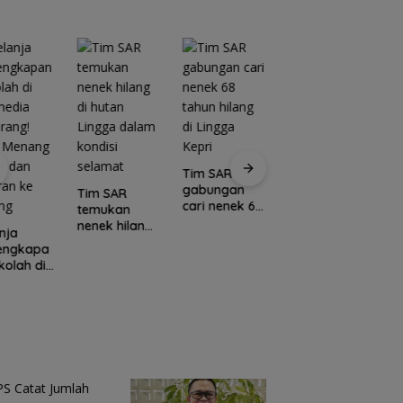
Tim SAR
gabungan
Tim SAR
cari nenek 68
temukan
tahun hilang
nenek hilang
nja
Kawasan
di Lingga
di hutan
lengkapa
Konservasi
C
Kepri
Lingga dalam
kolah di
Lingga
E
kondisi
media
Disiapkan,
L
selamat
rang!
Lindungi Laut
M
a Menang
dan Jaga
Po
l dan
Ekonomi
I
ran ke
Masyarakat
N
ang
Pesisir
U
K
S