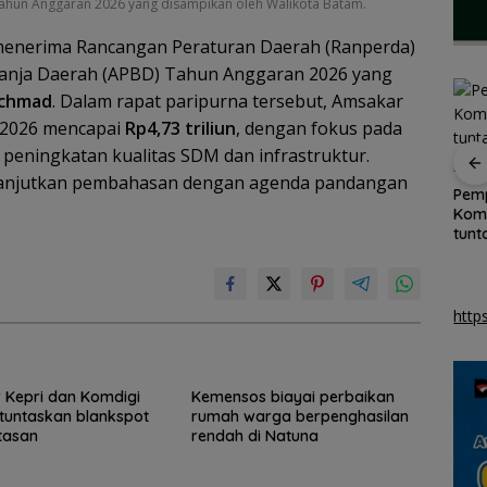
ahun Anggaran 2026 yang disampikan oleh Walikota Batam.
menerima Rancangan Peraturan Daerah (Ranperda)
anja Daerah (APBD) Tahun Anggaran 2026 yang
Achmad
. Dalam rapat paripurna tersebut, Amsakar
 2026 mencapai
Rp4,73 triliun
, dengan fokus pada
peningkatan kualitas SDM dan infrastruktur.
lanjutkan pembahasan dengan agenda pandangan
SAR Tanjungpinang
Pemkab Natuna
Pemp
ru
siaga 24 jam
gandeng Polteknas
Komd
han
antisipasi cuaca buruk
berikan beasiswa
tunt
k
perairan Kepri
kepada 30 pelajar
di p
http
 Kepri dan Komdigi
Kemensos biayai perbaikan
tuntaskan blankspot
rumah warga berpenghasilan
tasan
rendah di Natuna