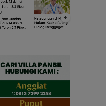
Ketegangan di Meja
Rutan Tanjungpina
Catat Jumlah
Makan: Ketika Ruang
fasilitasi warga
uduk Miskin di
Dialog Menggugat
binaan produksi
i Turun 3,3 Ribu
Eksistensi Nurani
keripik pisang
ng