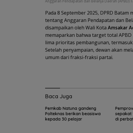
Anggaran Pendapatan dan Belanja Daerah (APBD) T
Pada 8 September 2025, DPRD Batam 
tentang Anggaran Pendapatan dan Bel
disampaikan oleh Wali Kota
Amsakar 
memaparkan bahwa target total APBD
lima prioritas pembangunan, termasuk 
Setelah penyampaian, dewan akan me
Pemkot Batam
umum dari fraksi-fraksi partai.
validasi data gu
petakan kebutu
tenaga pendidi
Baca Juga
Pemkab Natuna gandeng
Pemprov
Polteknas berikan beasiswa
sepakat 
kepada 30 pelajar
di perba