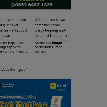
Pemkab Natuna d
TNI AU gelar opera
rov Kepri dan
Kemensos biayai
bibir sumbing grati
igi sepakat
perbaikan rumah
askan blankspot
warga
erbatasan
berpenghasilan
rendah di Natuna
s://bpbatam.go.id/