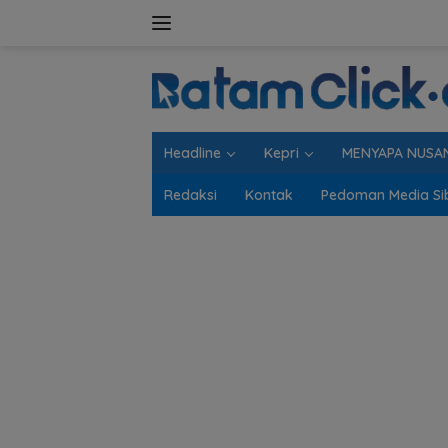
Langsung
ke
konten
Headline
Kepri
MENYAPA NUSA
Redaksi
Kontak
Pedoman Media Si