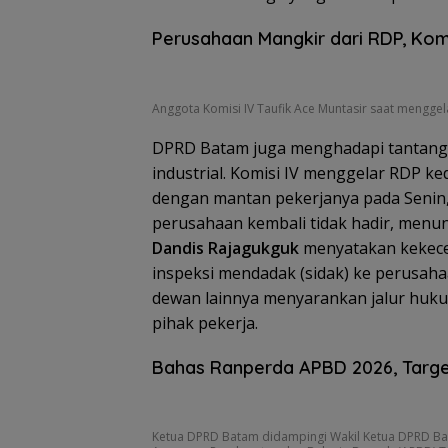
Perusahaan Mangkir dari RDP, Kom
Anggota Komisi IV Taufik Ace Muntasir saat menggel
DPRD Batam juga menghadapi tantanga
industrial. Komisi IV menggelar RDP k
dengan mantan pekerjanya pada Senin
perusahaan kembali tidak hadir, menunj
Dandis Rajagukguk
menyatakan kekec
inspeksi mendadak (sidak) ke perusaha
dewan lainnya menyarankan jalur hukum
pihak pekerja.
Bahas Ranperda APBD 2026, Target
Ketua DPRD Batam didampingi Wakil Ketua DPRD Ba