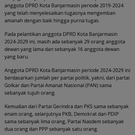
anggota DPRD Kota Banjarmasin periode 2019-2024
yang telah menyelesaikan tugasnya mengemban
amanah dengan baik hingga purna tugas.
Pada pelantikan anggota DPRD Kota Banjarmasin
2024-2029 ini, masih ada sebanyak 29 orang anggota
dewan yang lama dan sebanyak 16 anggota dewan
yang baru.
Anggota DPRD Kota Banjarmasin periode 2024-2029 ini
berdasarkan jumlah per partai politik, yakni, dari partai
Golkar dan Partai Amanat Nasional (PAN) sama
sebanyak tujuh orang.
Kemudian dari Partai Gerindra dan PKS sama sebanyak
enam orang, selanjutnya PKB, Demokrat dan PDIP
sama sebanyak lima orang, Partai Nasdem sebanyak
dua orang dan PPP sebanyak satu orang.