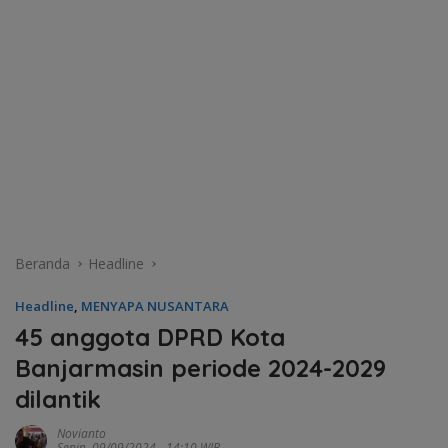
Beranda
Headline
Headline
,
MENYAPA NUSANTARA
45 anggota DPRD Kota
Banjarmasin periode 2024-2029
dilantik
Novianto
Senin, 09/09/2024 - 14:10 WIB