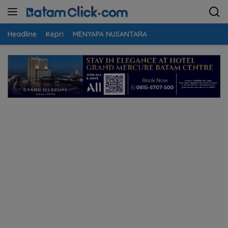
Langsung
ke
konten
Headline
Kepri
MENYAPA NUSANTARA