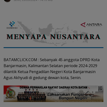
BATAMCLICK.COM : Sebanyak 45 anggota DPRD Kota
Banjarmasin, Kalimantan Selatan periode 2024-2029
dilantik Ketua Pengadilan Negeri Kota Banjarmasin
Agus Akhyudi di gedung dewan kota, Senin.