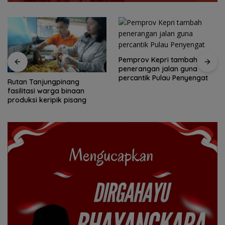
Pemprov Kepri tambah
penerangan jalan guna
percantik Pulau Penyengat
Rutan Tanjungpinang
fasilitasi warga binaan
produksi keripik pisang