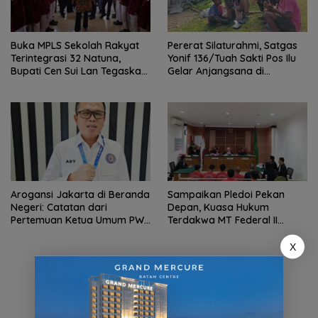
Buka MPLS Sekolah Rakyat
Pererat Silaturahmi, Satgas
Terintegrasi 32 Natuna,
Yonif 136/Tuah Sakti Pos Ilu
Bupati Cen Sui Lan Tegaskan
Gelar Anjangsana di
Sekolah Harus Bebas
Kampung Alukme
Perundungan
Sampaikan Pledoi Pekan
Arogansi Jakarta di Beranda
Depan, Kuasa Hukum
Negeri: Catatan dari
Terdakwa MT Federal II
Pertemuan Ketua Umum PWI
Harapkan Keadilan
dan KJK di Batam
X