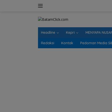
Langsung
ke
konten
Headline
Kepri
MENYAPA NUSA
Redaksi
Kontak
Pedoman Media Si