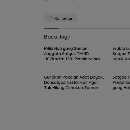
Komentar
Baca Juga
Miliki Hati yang Santun,
Waktu L
Anggota Satgas TMMD
Satgas 
110/Kodim 1201 Pimpin Nenek
Untuk K
Senah Pulang Kerumahnya
Warga
Gunakan Pakaian Adat Dayak,
Satgas 
Dansatgas: Lestarikan Agar
Pindahk
Tak Hilang Dimakan Zaman
yang Hal