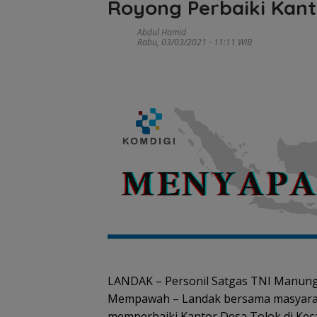
Royong Perbaiki Kant
Abdul Hamid
Rabu, 03/03/2021 - 11:11 WIB
LANDAK – Personil Satgas TNI Manun
Mempawah – Landak bersama masyarak
memperbaiki Kantor Desa Tolok di Ke