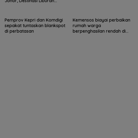
Johor, Destinasi Liburan
Keluarga Strategis di Puteri
Harbour
Pemprov Kepri dan Komdigi
Kemensos biayai perbaikan
sepakat tuntaskan blankspot
rumah warga
di perbatasan
berpenghasilan rendah di
Natuna