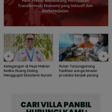
Rutan Tanjungpinang
Pemprov Kepri tambah
fasilitasi warga binaan
penerangan jalan guna
produksi keripik pisang
percantik Pulau Penyengat