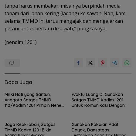
tanpa harus membakar, misalnya berpindah media
tanam dari lahan kering (ladang) ke sawah. Nah, kami
selama TMMD ini terus mengajak dan mengajarkan
petani untuk bertani di sawah,” pungkasnya.
(pendim 1201)
Baca Juga
Miliki Hati yang Santun,
Waktu Luang Di Gunakan
Anggota Satgas TMMD
Satgas TMMD Kodim 1201
110/Kodim 1201 Pimpin Nenek
Untuk Komunikasi Dengan
Senah Pulang Kerumahnya
Warga
Jaga Keakraban, Satgas
Gunakan Pakaian Adat
TMMD Kodim 1201 Bikin
Dayak, Dansatgas:
Acara Bakar-Bakar
Lestarikan Agar Tak Hilang